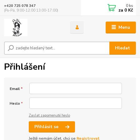
0
ks
+420 725 078 347
za
0 Kč
(Po-Pá, 9:00-12:00 13:00-17:00)
Menu
Hledat
Přihlášení
Email
*
Heslo
*
Zaslat zapomenuté heslo
Přihlásit se
Ještě nemám účet, chci se
Registrovat