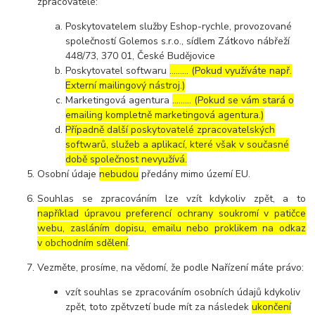
zpracovatelé:
Poskytovatelem služby Eshop-rychle, provozované
společností Golemos s.r.o., sídlem Zátkovo nábřeží
448/73, 370 01, České Budějovice
Poskytovatel softwaru
……… (Pokud využíváte např.
Externí mailingový nástroj.)
Marketingová agentura
……… (Pokud se vám stará o
emailing kompletně marketingová agentura.)
Případně další poskytovatelé zpracovatelských
softwarů, služeb a aplikací, které však v současné
době společnost nevyužívá.
Osobní údaje
nebudou
předány mimo území EU.
Souhlas se zpracováním lze vzít kdykoliv zpět, a to
například úpravou preferencí ochrany soukromí v patičce
webu, zasláním dopisu, emailu nebo proklikem na odkaz
v obchodním sdělení
.
Vezměte, prosíme, na vědomí, že podle Nařízení máte právo:
vzít souhlas se zpracováním osobních údajů kdykoliv
zpět, toto zpětvzetí bude mít za následek
ukončení