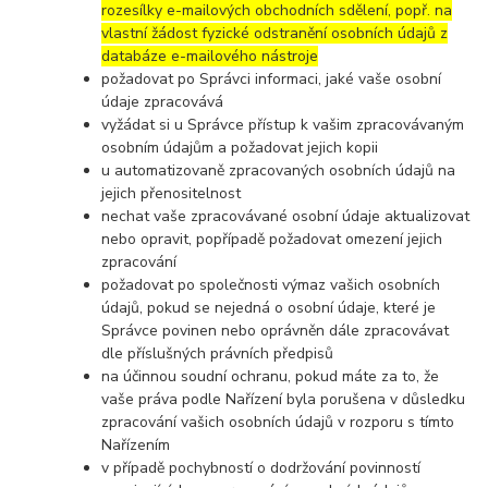
rozesílky e-mailových obchodních sdělení, popř. na
vlastní žádost fyzické odstranění osobních údajů z
databáze e-mailového nástroje
požadovat po Správci informaci, jaké vaše osobní
údaje zpracovává
vyžádat si u Správce přístup k vašim zpracovávaným
osobním údajům a požadovat jejich kopii
u automatizovaně zpracovaných osobních údajů na
jejich přenositelnost
nechat vaše zpracovávané osobní údaje aktualizovat
nebo opravit, popřípadě požadovat omezení jejich
zpracování
požadovat po společnosti výmaz vašich osobních
údajů, pokud se nejedná o osobní údaje, které je
Správce povinen nebo oprávněn dále zpracovávat
dle příslušných právních předpisů
na účinnou soudní ochranu, pokud máte za to, že
vaše práva podle Nařízení byla porušena v důsledku
zpracování vašich osobních údajů v rozporu s tímto
Nařízením
v případě pochybností o dodržování povinností