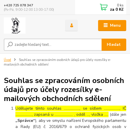
0
ks
+420 725 078 347
za
0 Kč
(Po-Pá, 9:00-12:00 13:00-17:00)
Menu
Hledat
Úvod
Souhlas se zpracováním osobních údajů pro účely rozesílky e-
mailových obchodních sdělení
Souhlas se zpracováním osobních
údajů pro účely rozesílky e-
mailových obchodních sdělení
Udělujete tímto souhlas ……………..., se sídlem ………………, IČ
………………., zapsaná u ………………… , oddíl …, vložka …..
(dále jen
„Správce“
), aby ve smyslu nařízení Evropského parlamentu
a Rady (EU) č. 2016/679 o ochraně fyzických osob v