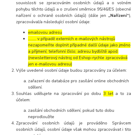
souvislosti se zpracováním osobních údajů a o volném
pohybu těchto údajů a o zrušení směrnice 95/46/ES (obecné
nařízení o ochraně osobních údajů) (dále jen
„Nařízení“
),
zpracovával/a následující osobní údaje:
emailovou adresu
……… v případě externích e-mailových nástrojů
nezapomeňte doplnit případné další údaje jako jméno
a příjmení; telefonní číslo; adresu bydliště apod.
(newsletterový nástroj od Eshop-rychle zpracovává
jen e-mailovou adresu)
Výše uvedené osobní údaje budou zpracovány za účelem:
zařazení do databáze pro zasílání online obchodních
sdělení.
Souhlas udělujete na zpracování po dobu
3 let
a to za
účelem:
zasílání obchodních sdělení, pokud tuto dobu
neprodloužíte
Zpracování osobních údajů je prováděno Správcem
osobních údajů, osobní údaje však mohou zpracovávat i tito