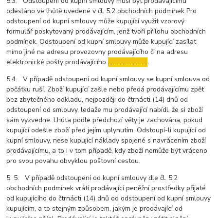
5.3. Odstoupení od kupní smlouvy musí být prodávajícímu
odesláno ve lhůtě uvedené v čl. 5.2 obchodních podmínek Pro
odstoupení od kupní smlouvy může kupující využit vzorový
formulář poskytovaný prodávajícím, jenž tvoří přílohu obchodních
podmínek. Odstoupení od kupní smlouvy může kupující zasílat
mimo jiné na adresu provozovny prodávajícího či na adresu
elektronické pošty prodávajícího
………………………
.
5.4. V případě odstoupení od kupní smlouvy se kupní smlouva od
počátku ruší. Zboží kupující zašle nebo předá prodávajícímu zpět
bez zbytečného odkladu, nejpozději do čtrnácti (14) dnů od
odstoupení od smlouvy, ledaže mu prodávající nabídl, že si zboží
sám vyzvedne. Lhůta podle předchozí věty je zachována, pokud
kupující odešle zboží před jejím uplynutím. Odstoupí-li kupující od
kupní smlouvy, nese kupující náklady spojené s navrácením zboží
prodávajícímu, a to i v tom případě, kdy zboží nemůže být vráceno
pro svou povahu obvyklou poštovní cestou.
5. 5. V případě odstoupení od kupní smlouvy dle čl. 5.2
obchodních podmínek vrátí prodávající peněžní prostředky přijaté
od kupujícího do čtrnácti (14) dnů od odstoupení od kupní smlouvy
kupujícím, a to stejným způsobem, jakým je prodávající od