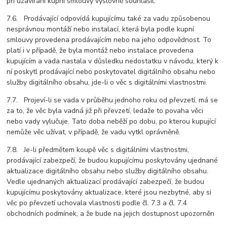
při uzavírání kupní smlouvy výslovně souhlasil.
7.6. Prodávající odpovídá kupujícímu také za vadu způsobenou
nesprávnou montáží nebo instalací, která byla podle kupní
smlouvy provedena prodávajícím nebo na jeho odpovědnost. To
platí i v případě, že byla montáž nebo instalace provedena
kupujícím a vada nastala v důsledku nedostatku v návodu, který k
ní poskytl prodávající nebo poskytovatel digitálního obsahu nebo
služby digitálního obsahu, jde-li o věc s digitálními vlastnostmi.
7.7. Projeví-li se vada v průběhu jednoho roku od převzetí, má se
za to, že věc byla vadná již při převzetí, ledaže to povaha věci
nebo vady vylučuje. Tato doba neběží po dobu, po kterou kupující
nemůže věc užívat, v případě, že vadu vytkl oprávněně.
7.8. Je-li předmětem koupě věc s digitálními vlastnostmi,
prodávající zabezpečí, že budou kupujícímu poskytovány ujednané
aktualizace digitálního obsahu nebo služby digitálního obsahu.
Vedle ujednaných aktualizací prodávající zabezpečí, že budou
kupujícímu poskytovány aktualizace, které jsou nezbytné, aby si
věc po převzetí uchovala vlastnosti podle čl. 7.3 a čl. 7.4
obchodních podmínek, a že bude na jejich dostupnost upozorněn