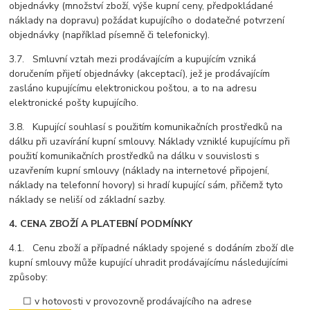
objednávky (množství zboží, výše kupní ceny, předpokládané
náklady na dopravu) požádat kupujícího o dodatečné potvrzení
objednávky (například písemně či telefonicky).
3.7. Smluvní vztah mezi prodávajícím a kupujícím vzniká
doručením přijetí objednávky (akceptací), jež je prodávajícím
zasláno kupujícímu elektronickou poštou, a to na adresu
elektronické pošty kupujícího.
3.8. Kupující souhlasí s použitím komunikačních prostředků na
dálku při uzavírání kupní smlouvy. Náklady vzniklé kupujícímu při
použití komunikačních prostředků na dálku v souvislosti s
uzavřením kupní smlouvy (náklady na internetové připojení,
náklady na telefonní hovory) si hradí kupující sám, přičemž tyto
náklady se neliší od základní sazby.
4. CENA ZBOŽÍ A PLATEBNÍ PODMÍNKY
4.1. Cenu zboží a případné náklady spojené s dodáním zboží dle
kupní smlouvy může kupující uhradit prodávajícímu následujícími
způsoby:
☐ v hotovosti v provozovně prodávajícího na adrese