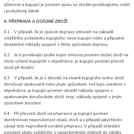
účinnosti a kupující je povinen spolu se zbožím prodávajícímu vrátit
i poskytnutý dárek.
6. PŘEPRAVA A DODÁNÍ ZBOŽÍ
6.1. V případě, že je způsob dopravy smluven na základě
zvláštního požadavku kupujícího, nese kupující riziko a případné
dodatečné náklady spojené s tímto způsobem dopravy.
6.2. Je-li prodávající podle kupní smlouvy povinen dodat zboží na
místo určené kupujícím v objednávce, je kupující povinen převzít
zboží při dodání.
6.3. V případě, že je z důvodů na straně kupujícího nutno zboží
doručovat opakovaně nebo jiným způsobem, než bylo uvedeno v
objednávce, je kupující povinen uhradit náklady spojené s
opakovaným doručováním zboží, resp. náklady spojené s jiným
způsobem doručení.
6.4. Při převzetí zboží od přepravce je kupující povinen
zkontrolovat neporušenost obalů zboží a v případě jakýchkoliv
závad toto neprodleně oznámit přepravci. V případě shledání
porušení obalu svědčícího o neoprávněném vniknutí do zásilky