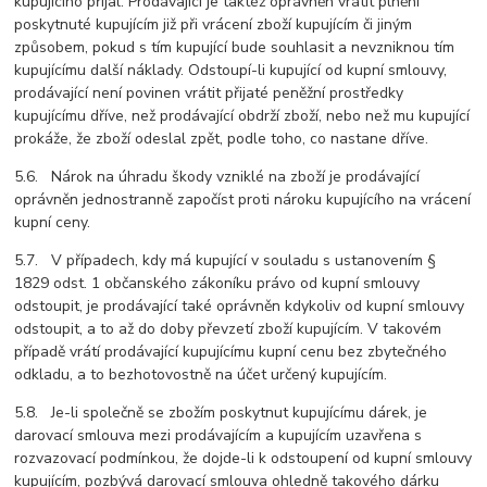
kupujícího přijal. Prodávající je taktéž oprávněn vrátit plnění
poskytnuté kupujícím již při vrácení zboží kupujícím či jiným
způsobem, pokud s tím kupující bude souhlasit a nevzniknou tím
kupujícímu další náklady. Odstoupí-li kupující od kupní smlouvy,
prodávající není povinen vrátit přijaté peněžní prostředky
kupujícímu dříve, než prodávající obdrží zboží, nebo než mu kupující
prokáže, že zboží odeslal zpět, podle toho, co nastane dříve.
5.6. Nárok na úhradu škody vzniklé na zboží je prodávající
oprávněn jednostranně započíst proti nároku kupujícího na vrácení
kupní ceny.
5.7. V případech, kdy má kupující v souladu s ustanovením §
1829 odst. 1 občanského zákoníku právo od kupní smlouvy
odstoupit, je prodávající také oprávněn kdykoliv od kupní smlouvy
odstoupit, a to až do doby převzetí zboží kupujícím. V takovém
případě vrátí prodávající kupujícímu kupní cenu bez zbytečného
odkladu, a to bezhotovostně na účet určený kupujícím.
5.8. Je-li společně se zbožím poskytnut kupujícímu dárek, je
darovací smlouva mezi prodávajícím a kupujícím uzavřena s
rozvazovací podmínkou, že dojde-li k odstoupení od kupní smlouvy
kupujícím, pozbývá darovací smlouva ohledně takového dárku