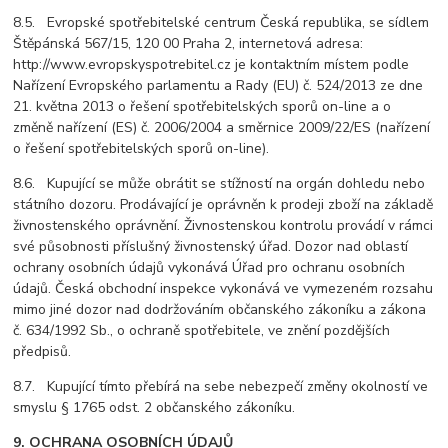
8.5. Evropské spotřebitelské centrum Česká republika, se sídlem
Štěpánská 567/15, 120 00 Praha 2, internetová adresa:
http://www.evropskyspotrebitel.cz je kontaktním místem podle
Nařízení Evropského parlamentu a Rady (EU) č. 524/2013 ze dne
21. května 2013 o řešení spotřebitelských sporů on-line a o
změně nařízení (ES) č. 2006/2004 a směrnice 2009/22/ES (nařízení
o řešení spotřebitelských sporů on-line).
8.6. Kupující se může obrátit se stížností na orgán dohledu nebo
státního dozoru. Prodávající je oprávněn k prodeji zboží na základě
živnostenského oprávnění. Živnostenskou kontrolu provádí v rámci
své působnosti příslušný živnostenský úřad. Dozor nad oblastí
ochrany osobních údajů vykonává Úřad pro ochranu osobních
údajů. Česká obchodní inspekce vykonává ve vymezeném rozsahu
mimo jiné dozor nad dodržováním občanského zákoníku a zákona
č. 634/1992 Sb., o ochraně spotřebitele, ve znění pozdějších
předpisů.
8.7. Kupující tímto přebírá na sebe nebezpečí změny okolností ve
smyslu § 1765 odst. 2 občanského zákoníku.
9. OCHRANA OSOBNÍCH ÚDAJŮ