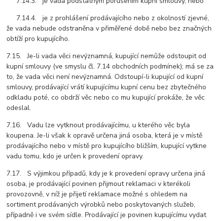
7.14.3. je vada podstatným porušením kupní smlouvy, nebo
7.14.4. je z prohlášení prodávajícího nebo z okolností zjevné,
že vada nebude odstraněna v přiměřené době nebo bez značných
obtíží pro kupujícího.
7.15. Je-li vada věci nevýznamná, kupující nemůže odstoupit od
kupní smlouvy (ve smyslu čl. 7.14 obchodních podmínek); má se za
to, že vada věci není nevýznamná. Odstoupí-li kupující od kupní
smlouvy, prodávající vrátí kupujícímu kupní cenu bez zbytečného
odkladu poté, co obdrží věc nebo co mu kupující prokáže, že věc
odeslal.
7.16. Vadu lze vytknout prodávajícímu, u kterého věc byla
koupena. Je-li však k opravě určena jiná osoba, která je v místě
prodávajícího nebo v místě pro kupujícího bližším, kupující vytkne
vadu tomu, kdo je určen k provedení opravy.
7.17. S výjimkou případů, kdy je k provedení opravy určena jiná
osoba, je prodávající povinen přijmout reklamaci v kterékoli
provozovně, v níž je přijetí reklamace možné s ohledem na
sortiment prodávaných výrobků nebo poskytovaných služeb,
případně i ve svém sídle. Prodávající je povinen kupujícímu vydat