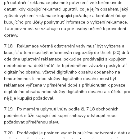
při uplatnění reklamace písemné potvrzení, ve kterém uvede
datum, kdy kupující reklamaci uplatnil, co je jejím obsahem, jaký
způsob vyřízení reklamace kupující požaduje a kontaktní údaje
kupujícího pro účely poskytnutí informace o vyřízení reklamace.
Tato povinnost se vztahuje i na jiné osoby určené k provedení
opravy.
7.18. Reklamace včetně odstranění vady musí být vyřízena a
kupující o tom musí být informován nejpozději do třiceti (30) dnů
ode dne uplatnění reklamace, pokud se prodávající s kupujícím
nedohodne na delší lhůtě. Je-li předmětem závazku poskytnutí
digitálního obsahu, včetně digitálního obsahu dodaného na
hmotném nosiči, nebo služby digitálního obsahu, musí být
reklamace vyřízena v přiměřené době s přihlédnutím k povaze
digitálního obsahu nebo služby digitálního obsahu a k účelu, pro
nějž je kupující požadoval.
7.19. Po marném uplynutí lhůty podle čl. 7.18 obchodních
podmínek může kupující od kupní smlouvy odstoupit nebo
požadovat přiměřenou slevu.
7.20. Prodávající je povinen vydat kupujícímu potvrzení o datu a