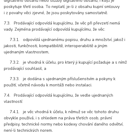
digitálního obsahu nebo služby digitálního obsahu, i když je
poskytuje třetí osoba. To neplatí, je-li z obsahu kupní smlouvy
i z povahy věci zjevné, že jsou poskytovány samostatně.
7.3. Prodávající odpovídá kupujícímu, že věc při převzetí nemá
vady. Zejména prodávající odpovídá kupujícímu, že věc:
7.3.1. odpovídá ujednanému popisu, druhu a množství, jakož i
jakosti, funkčnosti, kompatibilitě, interoperabilitě a jiným
ujednaným vlastnostem,
7.3.2. je vhodná k účelu, pro který ji kupující požaduje a s nímž
prodávající souhlasil, a
7.3.3. je dodána s ujednaným příslušenstvím a pokyny k
použití, včetně návodu k montáži nebo instalaci.
7.4. Prodávající odpovídá kupujícímu, že vedle ujednaných
vlastností:
7.4.1. je věc vhodná k účelu, k němuž se věc tohoto druhu
obvykle používá, i s ohledem na práva třetích osob, právní
předpisy, technické normy nebo kodexy chování daného odvětví,
není-li technických norem,