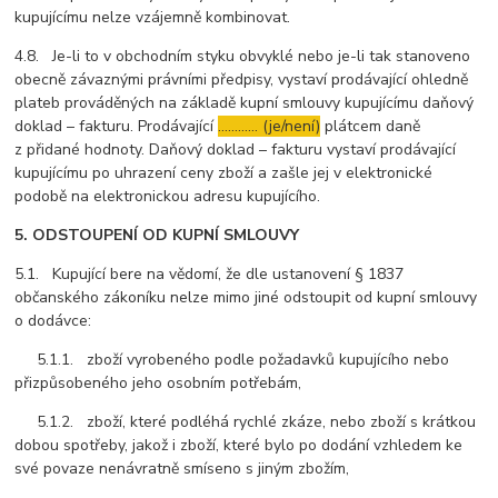
kupujícímu nelze vzájemně kombinovat.
4.8. Je-li to v obchodním styku obvyklé nebo je-li tak stanoveno
obecně závaznými právními předpisy, vystaví prodávající ohledně
plateb prováděných na základě kupní smlouvy kupujícímu daňový
doklad – fakturu. Prodávající
………… (je/není)
plátcem daně
z přidané hodnoty. Daňový doklad – fakturu vystaví prodávající
kupujícímu po uhrazení ceny zboží a zašle jej v elektronické
podobě na elektronickou adresu kupujícího.
5. ODSTOUPENÍ OD KUPNÍ SMLOUVY
5.1. Kupující bere na vědomí, že dle ustanovení § 1837
občanského zákoníku nelze mimo jiné odstoupit od kupní smlouvy
o dodávce:
5.1.1. zboží vyrobeného podle požadavků kupujícího nebo
přizpůsobeného jeho osobním potřebám,
5.1.2. zboží, které podléhá rychlé zkáze, nebo zboží s krátkou
dobou spotřeby, jakož i zboží, které bylo po dodání vzhledem ke
své povaze nenávratně smíseno s jiným zbožím,