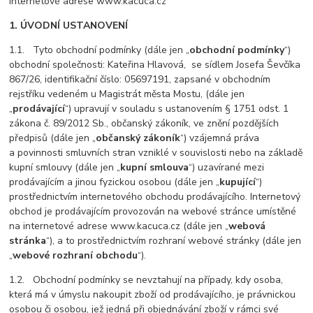
internetové adrese www.kacuca.cz
1. ÚVODNÍ USTANOVENÍ
1.1. Tyto obchodní podmínky (dále jen „
obchodní podmínky
“)
obchodní společnosti: Kateřina Hlavová, se sídlem Josefa Ševčíka
867/26, identifikační číslo: 05697191, zapsané v obchodním
rejstříku vedeném u Magistrát města Mostu, (dále jen
„
prodávající
“) upravují v souladu s ustanovením § 1751 odst. 1
zákona č. 89/2012 Sb., občanský zákoník, ve znění pozdějších
předpisů (dále jen „
občanský zákoník
“) vzájemná práva
a povinnosti smluvních stran vzniklé v souvislosti nebo na základě
kupní smlouvy (dále jen „
kupní smlouva
“) uzavírané mezi
prodávajícím a jinou fyzickou osobou (dále jen „
kupující
“)
prostřednictvím internetového obchodu prodávajícího. Internetový
obchod je prodávajícím provozován na webové stránce umístěné
na internetové adrese www.kacuca.cz (dále jen „
webová
stránka
“), a to prostřednictvím rozhraní webové stránky (dále jen
„
webové rozhraní obchodu
“).
1.2. Obchodní podmínky se nevztahují na případy, kdy osoba,
která má v úmyslu nakoupit zboží od prodávajícího, je právnickou
osobou či osobou, jež jedná při objednávání zboží v rámci své