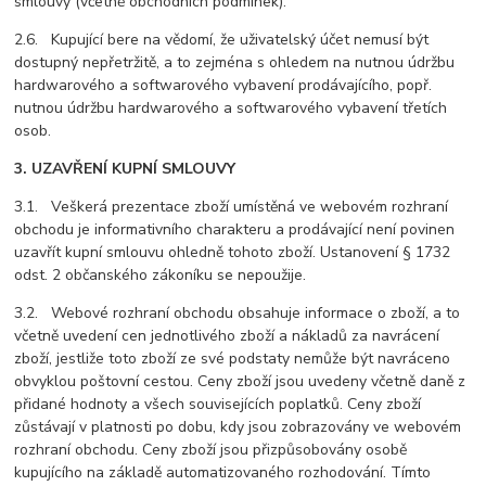
smlouvy (včetně obchodních podmínek).
2.6. Kupující bere na vědomí, že uživatelský účet nemusí být
dostupný nepřetržitě, a to zejména s ohledem na nutnou údržbu
hardwarového a softwarového vybavení prodávajícího, popř.
nutnou údržbu hardwarového a softwarového vybavení třetích
osob.
3. UZAVŘENÍ KUPNÍ SMLOUVY
3.1. Veškerá prezentace zboží umístěná ve webovém rozhraní
obchodu je informativního charakteru a prodávající není povinen
uzavřít kupní smlouvu ohledně tohoto zboží. Ustanovení § 1732
odst. 2 občanského zákoníku se nepoužije.
3.2. Webové rozhraní obchodu obsahuje informace o zboží, a to
včetně uvedení cen jednotlivého zboží a nákladů za navrácení
zboží, jestliže toto zboží ze své podstaty nemůže být navráceno
obvyklou poštovní cestou. Ceny zboží jsou uvedeny včetně daně z
přidané hodnoty a všech souvisejících poplatků. Ceny zboží
zůstávají v platnosti po dobu, kdy jsou zobrazovány ve webovém
rozhraní obchodu. Ceny zboží jsou přizpůsobovány osobě
kupujícího na základě automatizovaného rozhodování. Tímto