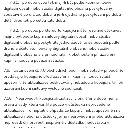
7.8.1. po dobu dvou let, mají-li být podle kupní smlouvy
digitální obsah nebo služba digitálního obsahu poskytovány
soustavně po určitou dobu, a je-li ujednáno poskytování po dobu
delší dvou let, po celou tuto dobu,
7.8.2. po dobu, po kterou to kupující může rozumně očekávat,
mají-li být podle kupní smlouvy digitální obsah nebo služba
digitálního obsahu poskytnuty jednorázově; to se posoudí podle
druhu a účelu věci, povahy digitálního obsahu nebo služby
digitálního obsahu a s přihlédnutím k okolnostem při uzavření
kupní smlouvy a povaze závazku.
7.9. Ustanovení čl. 7.8 obchodních podmínek neplatí v případě, že
prodávající kupujícího před uzavřením kupní smlouvy zvlášť
upozornil, že aktualizace poskytovány nebudou a kupující s tím při
uzavírání kupní smlouvy výslovně souhlasil.
7.10. Neprovedl-li kupující aktualizaci v přiměřené době, nemá
práva z vady, která vznikla pouze v důsledku neprovedené
aktualizace. To neplatí v případě, že kupující nebyl upozorněn na
aktualizaci nebo na důsledky jejího neprovedení anebo aktualizaci
neprovedl či ji provedl nesprávně v důsledku nedostatku v