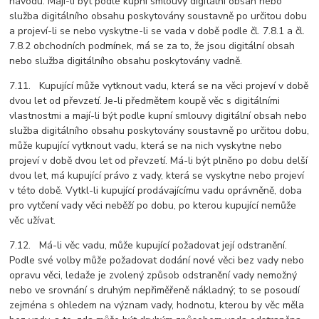
návodu. Mají-li být podle kupní smlouvy digitální obsah nebo
služba digitálního obsahu poskytovány soustavně po určitou dobu
a projeví-li se nebo vyskytne-li se vada v době podle čl. 7.8.1 a čl.
7.8.2 obchodních podmínek, má se za to, že jsou digitální obsah
nebo služba digitálního obsahu poskytovány vadně.
7.11. Kupující může vytknout vadu, která se na věci projeví v době
dvou let od převzetí. Je-li předmětem koupě věc s digitálními
vlastnostmi a mají-li být podle kupní smlouvy digitální obsah nebo
služba digitálního obsahu poskytovány soustavně po určitou dobu,
může kupující vytknout vadu, která se na nich vyskytne nebo
projeví v době dvou let od převzetí. Má-li být plněno po dobu delší
dvou let, má kupující právo z vady, která se vyskytne nebo projeví
v této době. Vytkl-li kupující prodávajícímu vadu oprávněně, doba
pro vytčení vady věci neběží po dobu, po kterou kupující nemůže
věc užívat.
7.12. Má-li věc vadu, může kupující požadovat její odstranění.
Podle své volby může požadovat dodání nové věci bez vady nebo
opravu věci, ledaže je zvolený způsob odstranění vady nemožný
nebo ve srovnání s druhým nepřiměřeně nákladný; to se posoudí
zejména s ohledem na význam vady, hodnotu, kterou by věc měla