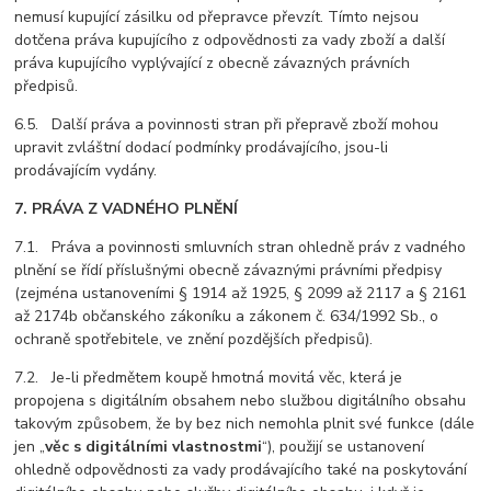
nemusí kupující zásilku od přepravce převzít. Tímto nejsou
dotčena práva kupujícího z odpovědnosti za vady zboží a další
práva kupujícího vyplývající z obecně závazných právních
předpisů.
6.5. Další práva a povinnosti stran při přepravě zboží mohou
upravit zvláštní dodací podmínky prodávajícího, jsou-li
prodávajícím vydány.
7. PRÁVA Z VADNÉHO PLNĚNÍ
7.1. Práva a povinnosti smluvních stran ohledně práv z vadného
plnění se řídí příslušnými obecně závaznými právními předpisy
(zejména ustanoveními § 1914 až 1925, § 2099 až 2117 a § 2161
až 2174b občanského zákoníku a zákonem č. 634/1992 Sb., o
ochraně spotřebitele, ve znění pozdějších předpisů).
7.2. Je-li předmětem koupě hmotná movitá věc, která je
propojena s digitálním obsahem nebo službou digitálního obsahu
takovým způsobem, že by bez nich nemohla plnit své funkce (dále
jen „
věc s digitálními vlastnostmi
“), použijí se ustanovení
ohledně odpovědnosti za vady prodávajícího také na poskytování