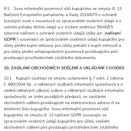
9.1. Svou informační povinnost vůči kupujícímu ve smyslu čl. 13
Nařízení Evropského parlamentu a Rady 2016/679 o ochraně
fyzických osob v souvislosti se zpracováním osobních údajů a o
volném pohybu těchto údajů a o zrušení směrnice 95/46/ES
(obecné nařízení o ochraně osobních údajů) (dále jen „
nařízení
GDPR
“) související se zpracováním osobních údajů kupujícího pro
účely plnění kupní smlouvy, pro účely jednání o kupní smlouvě a
pro účely plnění veřejnoprávních povinností prodávajícího plní
prodávající prostřednictvím zvláštního dokumentu.
10. ZASÍLÁNÍ OBCHODNÍCH SDĚLENÍ A UKLÁDÁNÍ COOKIES
10.1. Kupující souhlasí ve smyslu ustanovení § 7 odst. 2 zákona
č. 480/2004 Sb., o některých službách informační společnosti a o
změně některých zákonů (zákon o některých službách informační
společnosti), ve znění pozdějších předpisů, se zasíláním
obchodních sdělení prodávajícím na elektronickou adresu či na
telefonní číslo kupujícího. Svou informační povinnost vůči
kupujícímu ve smyslu čl. 13 nařízení GDPR související se
zpracováním osobních údajů kupujícího pro účely zasílání
obchodních sdělení plní prodávající prostřednictvím zvláštního