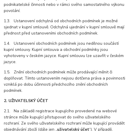
podnikatelské činnosti nebo v rámci svého samostatného výkonu
povolání.
1.3. Ustanovení odchylná od obchodních podmínek je možné
sjednat v kupní smlouvě. Odchylná ujednání v kupní smlouvě mají
přednost před ustanoveními obchodních podmínek.
1.4. Ustanovení obchodních podmínek jsou nedílnou součástí
kupní smlouvy. Kupní smlouva a obchodní podmínky jsou
vyhotoveny v českém jazyce. Kupní smlouvu lze uzavřít v českém
jazyce.
1.5. Znění obchodních podmínek může prodávající měnit či
doplňovat. Tímto ustanovením nejsou dotčena práva a povinnosti
vzniklá po dobu účinnosti předchozího znění obchodních
podmínek.
2. UŽIVATELSKÝ ÚČET
2.1. Na základě registrace kupujícího provedené na webové
stránce může kupující přistupovat do svého uživatelského
rozhraní. Ze svého uživatelského rozhraní může kupující provádět
objednávání zboží (dále jen „
uživatelský účet
“). V případě,