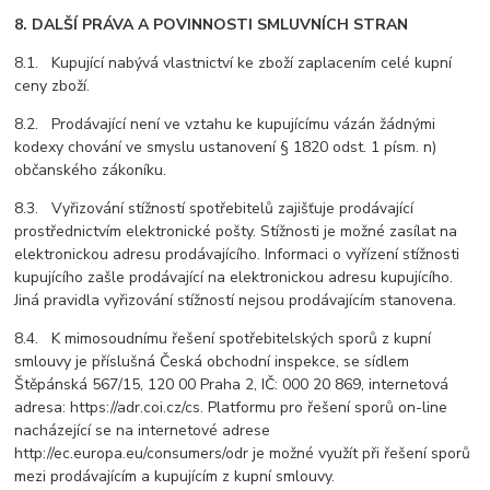
8. DALŠÍ PRÁVA A POVINNOSTI SMLUVNÍCH STRAN
8.1. Kupující nabývá vlastnictví ke zboží zaplacením celé kupní
ceny zboží.
8.2. Prodávající není ve vztahu ke kupujícímu vázán žádnými
kodexy chování ve smyslu ustanovení § 1820 odst. 1 písm. n)
občanského zákoníku.
8.3. Vyřizování stížností spotřebitelů zajišťuje prodávající
prostřednictvím elektronické pošty. Stížnosti je možné zasílat na
elektronickou adresu prodávajícího. Informaci o vyřízení stížnosti
kupujícího zašle prodávající na elektronickou adresu kupujícího.
Jiná pravidla vyřizování stížností nejsou prodávajícím stanovena.
8.4. K mimosoudnímu řešení spotřebitelských sporů z kupní
smlouvy je příslušná Česká obchodní inspekce, se sídlem
Štěpánská 567/15, 120 00 Praha 2, IČ: 000 20 869, internetová
adresa: https://adr.coi.cz/cs. Platformu pro řešení sporů on-line
nacházející se na internetové adrese
http://ec.europa.eu/consumers/odr je možné využít při řešení sporů
mezi prodávajícím a kupujícím z kupní smlouvy.