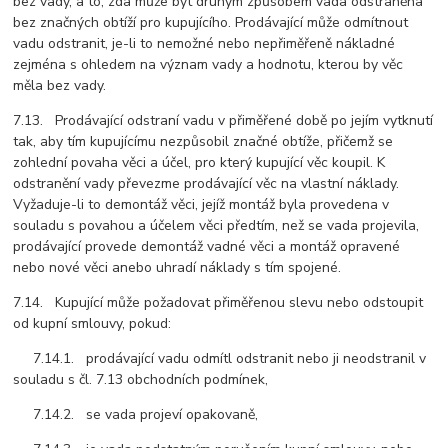
bez vady, a to, zda může být druhým způsobem vada odstraněna
bez značných obtíží pro kupujícího. Prodávající může odmítnout
vadu odstranit, je-li to nemožné nebo nepřiměřeně nákladné
zejména s ohledem na význam vady a hodnotu, kterou by věc
měla bez vady.
7.13. Prodávající odstraní vadu v přiměřené době po jejím vytknutí
tak, aby tím kupujícímu nezpůsobil značné obtíže, přičemž se
zohlední povaha věci a účel, pro který kupující věc koupil. K
odstranění vady převezme prodávající věc na vlastní náklady.
Vyžaduje-li to demontáž věci, jejíž montáž byla provedena v
souladu s povahou a účelem věci předtím, než se vada projevila,
prodávající provede demontáž vadné věci a montáž opravené
nebo nové věci anebo uhradí náklady s tím spojené.
7.14. Kupující může požadovat přiměřenou slevu nebo odstoupit
od kupní smlouvy, pokud:
7.14.1. prodávající vadu odmítl odstranit nebo ji neodstranil v
souladu s čl. 7.13 obchodních podmínek,
7.14.2. se vada projeví opakovaně,