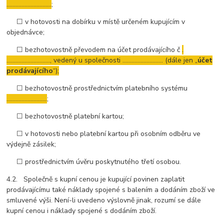
…………………………
;
☐ v hotovosti na dobírku v místě určeném kupujícím v
objednávce;
☐ bezhotovostně převodem na účet prodávajícího č
.
………………………..
, vedený u společnosti
………………………
(dále jen „
účet
prodávajícího
“);
☐ bezhotovostně prostřednictvím platebního systému
………………………
;
☐ bezhotovostně platební kartou;
☐ v hotovosti nebo platební kartou při osobním odběru ve
výdejně zásilek;
☐ prostřednictvím úvěru poskytnutého třetí osobou.
4.2. Společně s kupní cenou je kupující povinen zaplatit
prodávajícímu také náklady spojené s balením a dodáním zboží ve
smluvené výši. Není-li uvedeno výslovně jinak, rozumí se dále
kupní cenou i náklady spojené s dodáním zboží.