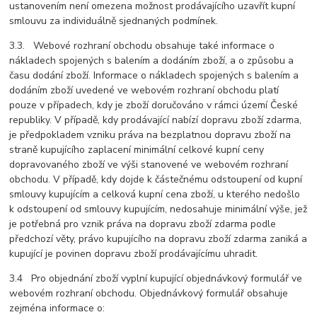
ustanovením není omezena možnost prodávajícího uzavřít kupní
smlouvu za individuálně sjednaných podmínek.
3.3. Webové rozhraní obchodu obsahuje také informace o
nákladech spojených s balením a dodáním zboží, a o způsobu a
času dodání zboží. Informace o nákladech spojených s balením a
dodáním zboží uvedené ve webovém rozhraní obchodu platí
pouze v případech, kdy je zboží doručováno v rámci území České
republiky. V případě, kdy prodávající nabízí dopravu zboží zdarma,
je předpokladem vzniku práva na bezplatnou dopravu zboží na
straně kupujícího zaplacení minimální celkové kupní ceny
dopravovaného zboží ve výši stanovené ve webovém rozhraní
obchodu. V případě, kdy dojde k částečnému odstoupení od kupní
smlouvy kupujícím a celková kupní cena zboží, u kterého nedošlo
k odstoupení od smlouvy kupujícím, nedosahuje minimální výše, jež
je potřebná pro vznik práva na dopravu zboží zdarma podle
předchozí věty, právo kupujícího na dopravu zboží zdarma zaniká a
kupující je povinen dopravu zboží prodávajícímu uhradit.
3.4 Pro objednání zboží vyplní kupující objednávkový formulář ve
webovém rozhraní obchodu. Objednávkový formulář obsahuje
zejména informace o: