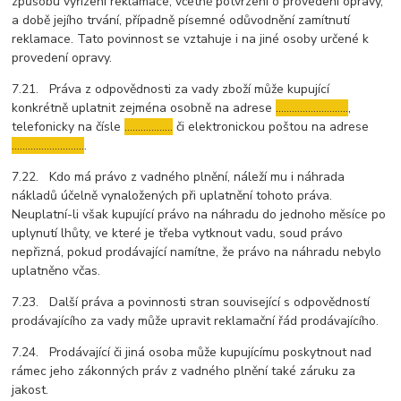
způsobu vyřízení reklamace, včetně potvrzení o provedení opravy,
a době jejího trvání, případně písemné odůvodnění zamítnutí
reklamace. Tato povinnost se vztahuje i na jiné osoby určené k
provedení opravy.
7.21. Práva z odpovědnosti za vady zboží může kupující
konkrétně uplatnit zejména osobně na adrese
………………………
,
telefonicky na čísle
………………
či elektronickou poštou na adrese
………………………
.
7.22. Kdo má právo z vadného plnění, náleží mu i náhrada
nákladů účelně vynaložených při uplatnění tohoto práva.
Neuplatní-li však kupující právo na náhradu do jednoho měsíce po
uplynutí lhůty, ve které je třeba vytknout vadu, soud právo
nepřizná, pokud prodávající namítne, že právo na náhradu nebylo
uplatněno včas.
7.23. Další práva a povinnosti stran související s odpovědností
prodávajícího za vady může upravit reklamační řád prodávajícího.
7.24. Prodávající či jiná osoba může kupujícímu poskytnout nad
rámec jeho zákonných práv z vadného plnění také záruku za
jakost.