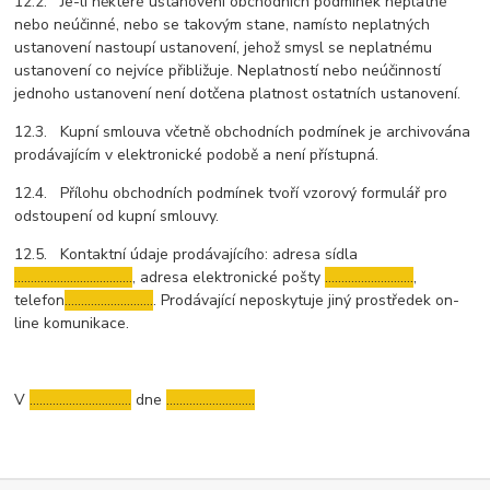
12.2. Je-li některé ustanovení obchodních podmínek neplatné
nebo neúčinné, nebo se takovým stane, namísto neplatných
ustanovení nastoupí ustanovení, jehož smysl se neplatnému
ustanovení co nejvíce přibližuje. Neplatností nebo neúčinností
jednoho ustanovení není dotčena platnost ostatních ustanovení.
12.3. Kupní smlouva včetně obchodních podmínek je archivována
prodávajícím v elektronické podobě a není přístupná.
12.4. Přílohu obchodních podmínek tvoří vzorový formulář pro
odstoupení od kupní smlouvy.
12.5. Kontaktní údaje prodávajícího: adresa sídla
………………………………
, adresa elektronické pošty
………………………
,
telefon
………………………
. Prodávající neposkytuje jiný prostředek on-
line komunikace.
V
………………....………
dne
………………………