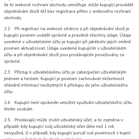
že to webové rozhraní obchodu umožňuje, může kupující provádět
objednávání zboží též bez registrace přímo z webového rozhraní
obchodu.
2.2. Při registraci na webové stránce a při objednávání zboží je
kupující povinen uvádět správně a pravdivě všechny údaje. Údaje
uvedené v uživatelském účtu je kupující při jakékoliv jejich změně
povinen aktualizovat. Údaje uvedené kupujícím v uživatelském
účtu a při objednávání zboží jsou prodávajícím považovány za
správné.
2.3. Přístup k uživatelskému účtu je zabezpečen uživatelským
jménem a heslem. Kupující je povinen zachovávat mlčenlivost
ohledně informací nezbytných k přístupu do jeho uživatelského
účtu.
2.4. Kupující není oprávněn umožnit využívání uživatelského účtu
třetím osobám.
2.5. Prodávající může zrušit uživatelský účet, a to zejména v
případě, kdy kupující svůj uživatelský účet déle než 1 rok
nevyužívá, či v případě, kdy kupující poruší své povinnosti z kupní