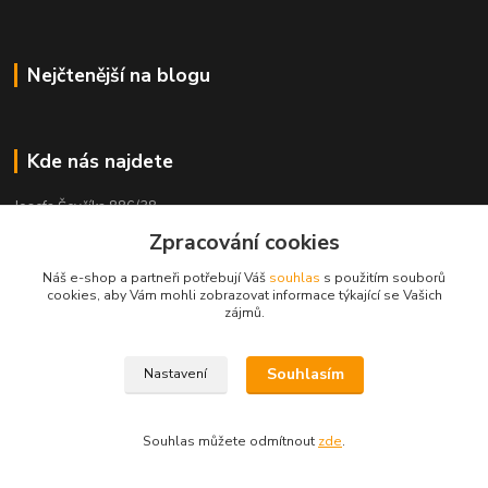
Nejčtenější na blogu
Kde nás najdete
Josefa Ševčíka 886/38
Zpracování cookies
434 01 Most
Náš e-shop a partneři potřebují Váš
souhlas
s použitím souborů
cookies, aby Vám mohli zobrazovat informace týkající se Vašich
zájmů.
Kontakty
Kateřina Hlavová
Souhlasím
Nastavení
+420 725 078 347
(Po-Pá, 9:00-12:00 13:00-17:00)
Souhlas můžete odmítnout
zde
.
kacuca@seznam.cz