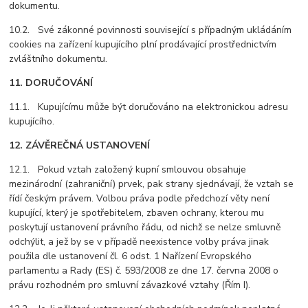
dokumentu.
10.2. Své zákonné povinnosti související s případným ukládáním
cookies na zařízení kupujícího plní prodávající prostřednictvím
zvláštního dokumentu.
11. DORUČOVÁNÍ
11.1. Kupujícímu může být doručováno na elektronickou adresu
kupujícího.
12. ZÁVĚREČNÁ USTANOVENÍ
12.1. Pokud vztah založený kupní smlouvou obsahuje
mezinárodní (zahraniční) prvek, pak strany sjednávají, že vztah se
řídí českým právem. Volbou práva podle předchozí věty není
kupující, který je spotřebitelem, zbaven ochrany, kterou mu
poskytují ustanovení právního řádu, od nichž se nelze smluvně
odchýlit, a jež by se v případě neexistence volby práva jinak
použila dle ustanovení čl. 6 odst. 1 Nařízení Evropského
parlamentu a Rady (ES) č. 593/2008 ze dne 17. června 2008 o
právu rozhodném pro smluvní závazkové vztahy (Řím I).