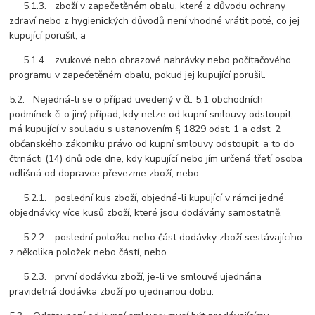
5.1.3. zboží v zapečetěném obalu, které z důvodu ochrany
zdraví nebo z hygienických důvodů není vhodné vrátit poté, co jej
kupující porušil, a
5.1.4. zvukové nebo obrazové nahrávky nebo počítačového
programu v zapečetěném obalu, pokud jej kupující porušil.
5.2. Nejedná-li se o případ uvedený v čl. 5.1 obchodních
podmínek či o jiný případ, kdy nelze od kupní smlouvy odstoupit,
má kupující v souladu s ustanovením § 1829 odst. 1 a odst. 2
občanského zákoníku právo od kupní smlouvy odstoupit, a to do
čtrnácti (14) dnů ode dne, kdy kupující nebo jím určená třetí osoba
odlišná od dopravce převezme zboží, nebo:
5.2.1. poslední kus zboží, objedná-li kupující v rámci jedné
objednávky více kusů zboží, které jsou dodávány samostatně,
5.2.2. poslední položku nebo část dodávky zboží sestávajícího
z několika položek nebo částí, nebo
5.2.3. první dodávku zboží, je-li ve smlouvě ujednána
pravidelná dodávka zboží po ujednanou dobu.