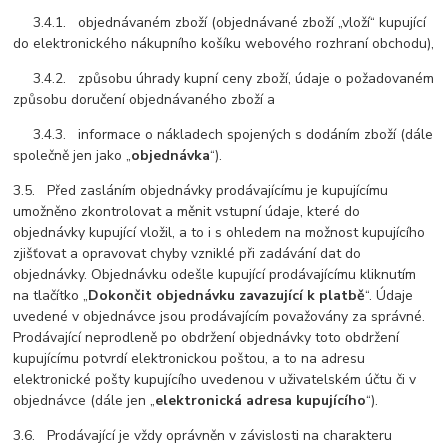
3.4.1. objednávaném zboží (objednávané zboží „vloží“ kupující
do elektronického nákupního košíku webového rozhraní obchodu),
3.4.2. způsobu úhrady kupní ceny zboží, údaje o požadovaném
způsobu doručení objednávaného zboží a
3.4.3. informace o nákladech spojených s dodáním zboží (dále
společně jen jako „
objednávka
“).
3.5. Před zasláním objednávky prodávajícímu je kupujícímu
umožněno zkontrolovat a měnit vstupní údaje, které do
objednávky kupující vložil, a to i s ohledem na možnost kupujícího
zjišťovat a opravovat chyby vzniklé při zadávání dat do
objednávky. Objednávku odešle kupující prodávajícímu kliknutím
na tlačítko „
Dokončit objednávku zavazující k platbě
“. Údaje
uvedené v objednávce jsou prodávajícím považovány za správné.
Prodávající neprodleně po obdržení objednávky toto obdržení
kupujícímu potvrdí elektronickou poštou, a to na adresu
elektronické pošty kupujícího uvedenou v uživatelském účtu či v
objednávce (dále jen „
elektronická adresa kupujícího
“).
3.6. Prodávající je vždy oprávněn v závislosti na charakteru