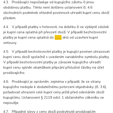
4.3. Prodávající nepožaduje od kupujícího zálohu či jinou
obdobnou platbu. Tímto není dotčeno ustanovení čl. 4.6
obchodních podmínek ohledně povinnosti uhradit kupní cenu zboží
předem.
4.4. V případě platby v hotovosti, na dobírku či ve výdejně zásilek
je kupní cena splatná při převzetí zboží. V případě bezhotovostní
platby je kupní cena splatná do
………
dnů od uzavření kupní
smlouvy.
4.5. V případě bezhotovostní platby je kupující povinen uhrazovat
kupní cenu zboží společně s uvedením variabilního symbolu platby.
V případě bezhotovostní platby je závazek kupujícího uhradit
kupní cenu splněn okamžikem připsání příslušné částky na účet
prodávajícího.
4.6. Prodávající je oprávněn, zejména v případě, že ze strany
kupujícího nedojde k dodatečnému potvrzení objednávky (čl. 3.6),
požadovat uhrazení celé kupní ceny ještě před odesláním zboží
kupujícímu. Ustanovení § 2119 odst. 1 občanského zákoníku se
nepoužije.
4.7. Případné slevy z ceny zboží poskytnuté prodávajícím