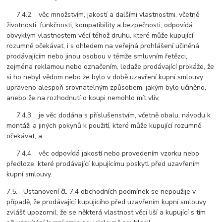
7.4.2. věc množstvím, jakostí a dalšími vlastnostmi, včetně
životnosti, funkčnosti, kompatibility a bezpečnosti, odpovídá
obvyklým vlastnostem věcí téhož druhu, které může kupující
rozumně očekávat, i s ohledem na veřejná prohlášení učiněná
prodávajícím nebo jinou osobou v témže smluvním řetězci,
zejména reklamou nebo označením, ledaže prodávající prokáže, že
si ho nebyl vědom nebo že bylo v době uzavření kupní smlouvy
upraveno alespoň srovnatelným způsobem, jakým bylo učiněno,
anebo že na rozhodnutí o koupi nemohlo mít vliv,
7.4.3. je věc dodána s příslušenstvím, včetně obalu, návodu k
montáži a jiných pokynů k použití, které může kupující rozumně
očekávat, a
7.4.4. věc odpovídá jakostí nebo provedením vzorku nebo
předloze, které prodávající kupujícímu poskytl před uzavřením
kupní smlouvy.
7.5. Ustanovení čl. 7.4 obchodních podmínek se nepoužije v
případě, že prodávající kupujícího před uzavřením kupní smlouvy
zvlášť upozornil, že se některá vlastnost věci liší a kupující s tím