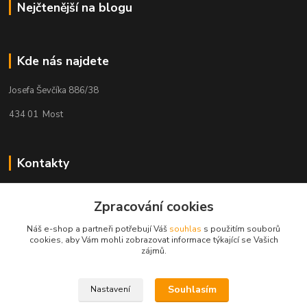
Nejčtenější na blogu
Kde nás najdete
Josefa Ševčíka 886/38
434 01 Most
Kontakty
Kateřina Hlavová
Zpracování cookies
+420 725 078 347
(Po-Pá, 9:00-12:00 13:00-17:00)
Náš e-shop a partneři potřebují Váš
souhlas
s použitím souborů
cookies, aby Vám mohli zobrazovat informace týkající se Vašich
kacuca@seznam.cz
zájmů.
Souhlasím
Nastavení