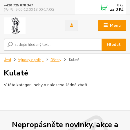
0
ks
+420 725 078 347
za
0 Kč
(Po-Pá, 9:00-12:00 13:00-17:00)
Menu
Hledat
Úvod
Výrobky z pedigu
Ošatky
Kulaté
Kulaté
V této kategorii nebylo nalezeno žádné zboží.
Nepropásněte novinky, akce a