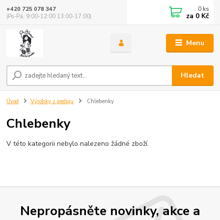
0
ks
+420 725 078 347
za
0 Kč
(Po-Pá, 9:00-12:00 13:00-17:00)
Menu
Hledat
Úvod
Výrobky z pedigu
Chlebenky
Chlebenky
V této kategorii nebylo nalezeno žádné zboží.
Nepropásněte novinky, akce a