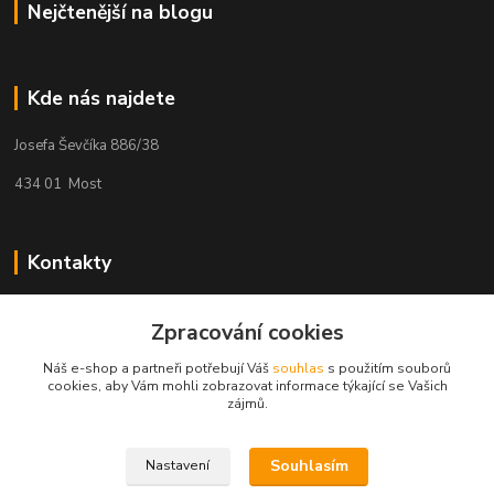
Nejčtenější na blogu
Kde nás najdete
Josefa Ševčíka 886/38
434 01 Most
Kontakty
Kateřina Hlavová
Zpracování cookies
+420 725 078 347
(Po-Pá, 9:00-12:00 13:00-17:00)
Náš e-shop a partneři potřebují Váš
souhlas
s použitím souborů
cookies, aby Vám mohli zobrazovat informace týkající se Vašich
kacuca@seznam.cz
zájmů.
Souhlasím
Nastavení