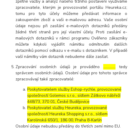
zpětné vazby a analýz našeho tržního postavení využíváme
zpracovatele, kterým je provozovatel portálu Heureka.cz;
tomu pro tyto účely můžeme předávat informace o
zakoupeném zboží a vaši e-mailovou adresu. Vaše osobní
údaje nejsou při zasílání e-mailových dotazníků předány
žádné třetí straně pro její vlastní účely. Proti zasílání e-
mailových dotazníků v rámci programu Ověřeno zákazníky
můžete kdykoli vyjádřit námitku odmítnutím dalších
dotazníků pomocí odkazu v e-mailu s dotazníkem. V případě
vaší námitky vám dotazník nebudeme dále zasílat.
Zpracování osobních údajů je prováděno
…………..
tedy
správcem osobních údajů. Osobní údaje pro tohoto správce
zpracovávají také zpracovatelé:
Poskytovatelem služby Eshop-rychle, provozované
společností Golemos s.r.o., sídlem Zátkovo nábřeží
448/73, 370 01, České Budějovice
Poskytovatel služby Heureka, provozované
společností Heureka Shopping s.r.o., sídlem
Karolinská 650/1, 186 00, Praha 8-Karlín
Osobní údaje nebudou předány do třetích zemí mimo EU.