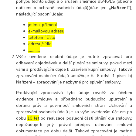
pohybu těchto údajů a o zrušení směrnice 95/46/ES (obecné
nařízení o ochraně osobních údajů)(dále jen
„Nařízení“
),
následující osobní údaje:
jméno, příjmení
e-mailovou adresu
telefonní číslo
adresu/sídlo
………....
Výše uvedené osobní údaje je nutné zpracovat pro
odbavení objednávek a další plnění ze smlouvy, pokud mezi
vámi a prodávajícím dojde k uzavření kupní smlouvy. Takové
zpracování osobních údajů umožňuje čl. 6 odst. 1 písm. b)
Nařízení – zpracování je nezbytné pro splnění smlouvy.
Prodávající zpracovává tyto údaje rovněž za účelem
evidence smlouvy a případného budoucího uplatnění a
obranu práv a povinností smluvních stran. Uchování a
zpracování osobních údajů je za výše uvedeným účelem po
dobu
10 let
od realizace poslední části plnění dle smlouvy,
nepožaduje-li jiný právní předpis uchování smluvní
dokumentace po dobu delší. Takové zpracování je možné