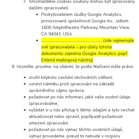
Shromážděné cookies soubory mohou být zpracovány
dalšími zpracovateli:
Poskytovatelem služby Google Analytics,
provozované společností Google Inc., sídlem
1600 Amphitheatre Parkway, Mountain View,
CA 94043, USA
……………………………………………………..… (zde vyjmenujte
své zpracovatele – pro účely tohoto
dokumentu zejména Google Analytics, popř.
Externí mailingový nástroj)
Vezměte, prosíme, na vědomí, že podle Nařízení máte právo:
zrušit kdykoliv zasílání obchodních sdělení,
vznést námitku proti zpracování na základě
oprávněného zájmu správce,
požadovat po nás informaci, jaké vaše osobní údaje
zpracováváme,
vyžádat si u nás přístup k těmto údajům a tyto nechat
aktualizovat nebo opravit, popřípadě požadovat
omezení zpracování,
požadovat po nás výmaz těchto osobních údajů,
výmaz provedeme, pokud to nebude v rozporu