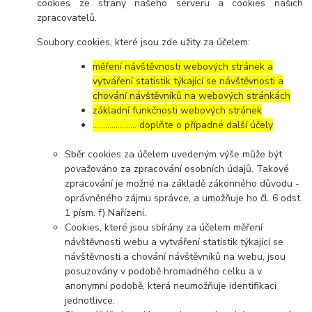
cookies ze strany našeho serveru a cookies našich
zpracovatelů.
Soubory cookies, které jsou zde užity za účelem:
měření návštěvnosti webových stránek a
vytváření statistik týkající se návštěvnosti a
chování návštěvníků na webových stránkách
základní funkčnosti webových stránek
………………… doplňte o případné další účely
Sběr cookies za účelem uvedeným výše může být
považováno za zpracování osobních údajů. Takové
zpracování je možné na základě zákonného důvodu -
oprávněného zájmu správce, a umožňuje ho čl. 6 odst.
1 písm. f) Nařízení.
Cookies, které jsou sbírány za účelem měření
návštěvnosti webu a vytváření statistik týkající se
návštěvnosti a chování návštěvníků na webu, jsou
posuzovány v podobě hromadného celku a v
anonymní podobě, která neumožňuje identifikaci
jednotlivce.