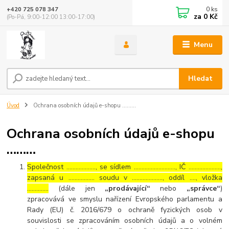
0
ks
+420 725 078 347
za
0 Kč
(Po-Pá, 9:00-12:00 13:00-17:00)
Menu
Hledat
Úvod
Ochrana osobních údajů e-shopu ………
Ochrana osobních údajů e-shopu
………
Společnost ………………., se sídlem ………………………, IČ …………………,
zapsaná u …………….. soudu v ……………….., oddíl …., vložka
…………..
(dále jen
„prodávající“
nebo
„správce“
)
zpracovává ve smyslu nařízení Evropského parlamentu a
Rady (EU) č. 2016/679 o ochraně fyzických osob v
souvislosti se zpracováním osobních údajů a o volném