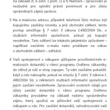
na základě čl. 6 odst. 1 písm. c) a f) Nařízení – zpracování je
nezbytné pro splnění právní povinnosti a pro účely
oprávněných zájmů správce.
Na e-mailovou adresu, případně telefonní číslo mohou být
kupujícímu zasílány novinky a jiná obchodní sdělení, tento
postup umožňuje § 7 odst. 3 zákona č.480/2004 Sb., o
službách informační společnosti, pokud jej kupující
neodmítne. Tato sdělení lze kdykoliv jakýmkoliv způsobem –
například zasláním e-mailu nebo proklikem na odkaz
v obchodním sdělení – odhlásit.
Vaši spokojenost s nákupem zjišťujeme prostřednictvím e-
mailových dotazníků v rámci programu Ověřeno zákazníky,
do něhož je náš e-shop zapojen. Ty vám zasíláme pokaždé,
když u nás nakoupíte, pokud ve smyslu § 7 odst. 3 zákona č.
480/2004 Sb. o některých službách informační společnosti
jejich zasílání neodmítnete. Zpracování osobních údajů pro
účely zaslání dotazníků v rámci programu Ověřeno
zákazníky provádíme na základě našeho oprávněného
zájmu, který spočívá ve zjišťování vaší spokojenosti s
nákupem u nás. Pro zasílání dotazníků, vyhodnocování vaší