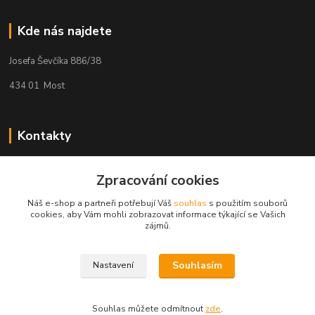
Kde nás najdete
Josefa Ševčíka 886/38
434 01 Most
Kontakty
Kateřina Hlavová
+420 725 078 347
Zpracování cookies
(Po-Pá, 9:00-12:00 13:00-17:00)
Náš e-shop a partneři potřebují Váš
souhlas
s použitím souborů
cookies, aby Vám mohli zobrazovat informace týkající se Vašich
kacuca@seznam.cz
zájmů.
Souhlasím
Nastavení
Souhlas můžete odmítnout
zde
.