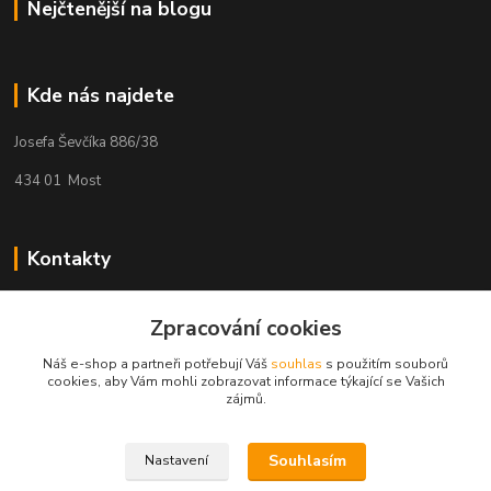
Nejčtenější na blogu
Kde nás najdete
Josefa Ševčíka 886/38
434 01 Most
Kontakty
Kateřina Hlavová
+420 725 078 347
Zpracování cookies
(Po-Pá, 9:00-12:00 13:00-17:00)
Náš e-shop a partneři potřebují Váš
souhlas
s použitím souborů
cookies, aby Vám mohli zobrazovat informace týkající se Vašich
kacuca@seznam.cz
zájmů.
Souhlasím
Nastavení