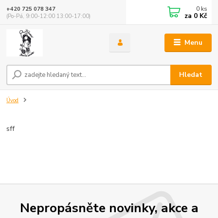
0
ks
+420 725 078 347
za
0 Kč
(Po-Pá, 9:00-12:00 13:00-17:00)
Menu
Hledat
Úvod
sff
Nepropásněte novinky, akce a