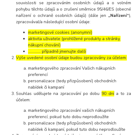
souvislosti se zpracováním osobních údajů a o volném
pohybu těchto údajů a o zrušení směrnice 95/46/ES (obecné
nařízení o ochraně osobních údajů) (dále jen
„Nařízení“
),
zpracovával/a následující osobní údaje:
marketingové cookies (anonymní)
aktivita uživatele (prohlížené produkty a stránky,
nákupní chování)
………….. případně jmenujte další
Výše uvedené osobní údaje budou zpracovány za účelem:
marketingového zpracování Vašich nákupních
preferencí
personalizace (tedy přizpůsobení) obchodních
nabídek či kampaní
Souhlas udělujete na zpracování po dobu
90 dní
a to za
účelem:
marketingového zpracování vašich nákupních
preferencí, pokud tuto dobu neprodloužíte
personalizace (tedy přizpůsobení) obchodních
nabídek či kampaní, pokud tuto dobu neprodloužíte