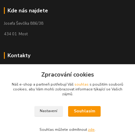
Kde nás najdete
Josefa Ševčíka 886/38
434 01 Most
Kontakty
Kateřina Hlavová
+420 725 078 347
Zpracování cookies
(Po-Pá, 9:00-12:00 13:00-17:00)
Náš e-shop a partneři potřebují Váš
souhlas
s použitím souborů
cookies, aby Vám mohli zobrazovat informace týkající se Vašich
kacuca@seznam.cz
zájmů.
Souhlasím
Nastavení
Souhlas můžete odmítnout
zde
.
Vytvořeno na
Eshop-rychle.cz