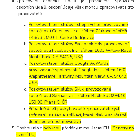
Zpracování osobních údajů je prováděno Správcem
osobních údajů, osobní údaje však mohou zpracovávat i tito
zpracovatelé:
Poskytovatelem služby Eshop-rychle, provozované
společností Golemos s.r.o., sídlem Zátkovo nábřeží
448/73, 370 01, České Budějovice
Poskytovatelem služby Facebook Ads, provozované
společností Facebook Inc., sídlem 1601 Willow Road,
Menlo Park, CA 94025, USA
Poskytovatelem služby Google AdWords,
provozované společností Google Inc., sídlem 1600
Amphitheatre Parkway, Mountain View, CA 94043,
USA
Poskytovatelem služby Sklik, provozované
společností Seznam a.s., sídlem Radlická 3294/10,
150 00, Praha 5, ČR
Případně další poskytovatelé zpracovatelských
softwarů, služeb a aplikací, které však v současné
době společnost nevyužívá
Osobní údaje
nebudou
předány mimo území EU.
(Servery na
území EU)