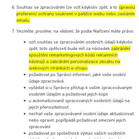
Souhlas se zpracováním lze vzít kdykoliv zpět, a to
úpravou
preferencí ochrany soukromí v patičce webu nebo zasláním
emailu
.
Vezměte, prosíme, na vědomí, že podle Nařízení máte právo:
vzít souhlas se zpracováním osobních údajů kdykoliv
zpět, toto zpětvzetí bude mít za následek
zabránění
spouštění remarketingových kódů reklamních
nástrojů a zabránění personalizace obsahu na
webových stránkách e-shopu
požadovat po Správci informaci, jaké vaše osobní
údaje zpracovává
vyžádat si u Správce přístup k vašim zpracovávaným
osobním údajům a požadovat jejich kopii
u automatizovaně zpracovaných osobních údajů na
jejich přenositelnost
nechat vaše zpracovávané osobní údaje aktualizovat
nebo opravit, popřípadě požadovat omezení jejich
zpracování
požadovat po společnosti výmaz vašich osobních