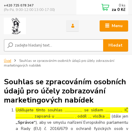
0
ks
+420 725 078 347
za
0 Kč
(Po-Pá, 9:00-12:00 13:00-17:00)
Menu
Hledat
Úvod
Souhlas se zpracováním osobních údajů pro účely zobrazování
marketingových nabídek
Souhlas se zpracováním osobních
údajů pro účely zobrazování
marketingových nabídek
Udělujete tímto souhlas ……………..., se sídlem ………………, IČ
………………., zapsaná u ………………… , oddíl …, vložka …..
(dále jen
„Správce“
), aby ve smyslu nařízení Evropského parlamentu
a Rady (EU) č. 2016/679 o ochraně fyzických osob v